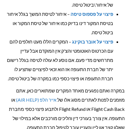
של איחור\ביטול טיסה.
פיצוי על פספוס טיסה
– איחור לטיסת המשך בגלל איחור
בטיסת המקור דינו בדיוק כמו איחור של טיסת המקור או
ביטול טיסה.
פיצוי על אובר בוקינג
– המקרים הללו מעט חולפים להם
עם הכרטוס האוטומטי והצ'ק אין המוקדם אבל עדיין
מתרחשים מדי פעם. אם נוסע לא עולה לטיסה בגלל רישום
יתר של חברת התעופה אז הוא זכאי לפיצויים שתציע לו
חברת התעופה או פיצוי כספי כמו במקרה של ביטול טיסה.
במקרה ואתם נפגעים מאחד המקרים שמתוארים כאן, אתם
מוזמנים לפנות לאתרים מסוג אלו של
אייר הלפ (AIR HELP)
או
Flight Cash Back או Flight Refund ולתבוע פיצוי כספי מחברת
התעופה. אין צורך בעורכי דין והליכים מורכבים אלא במילוי של
שאלון קצר און ליין והעניין עובר לטיפול חברת התעופה.