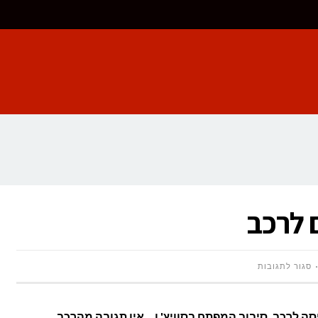
 לרכב
על
סגור לתגובות
מהפכה
ה לרכב, סיבוב המפתח בסוויץ' ו… אין תגובה מהרכב.