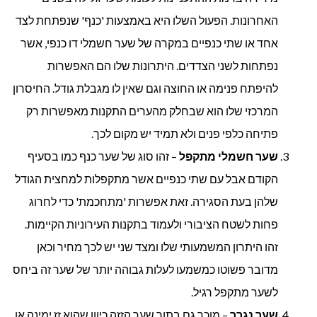
האחרונות. הפעול השלו היא באמצעות 'כנף' שנפתחת לצד
אחד או שתי כנפיים במקרה של שער חשמלי דו כנפי, אשר
נפתחות לשני הצדדים. היתרונות שלו הם האפשרות
להיפתח פנימה או החוצה וגם שאין לו מגבלת גודל. החיסרון
המרכזי שלו הוא שבחלק מהערים התקנות מאפשרות רק
פתיחה כלפי פנים ולא תמיד יש מקום לכך.
שער חשמלי מתקפל
– זהו סוג של שער כנף כמו בסעיף
הקודם אבל עם שתי כנפיים אשר מתקפלות למחצית הגודל
שלהן בעת הסגירה. זאת אפשרות 'מתחכמת' כדי לחרוג
פחות לשטח הציבורי ולעמוד בתקנות העירוניות הקיימות.
זהו היתרון המשמעותי שלו ומצד שני יש לכך מחיר וכאן
מדובר פשוטו כמשמעו לעלות גבוהה יותר של שער זה ביחס
לשער מתקפל רגיל.
שער נגרר
– מוכר גם בתור שער הזזה כיוון שהוא זז ימינה או