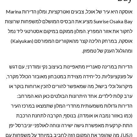
אוסקה היא עיר של אוכל, צבעים ואטרקציות, ומלון הדירות Marina
Sunrise Osaka Bay מציע את הבסיס המושלם למשפחות שרוצות
לחקור את אזור המפרץ. המלון ממוקם במיקום אסטרטגי ליד נמל
אוסקה, במרחק הליכה קצר מהאקווריום המפורסם (Kaiyukan)
ומהגלגל הענק של טמפוזן.
הדירות במרינה סאנרייז מתאפיינות בעיצוב נקי ומודרני, עם דגש
על פונקציונליות. כל יחידה מצוידת במטבחון מאובזר הכולל מקרר,
מיקרוגל וכלי בישול, מה שמאפשר להורים להכין ארוחות בוקר או
ערב קלות לילדים. אחד היתרונות הבולטים כאן הוא המרחב:
הדירות גדולות משמעותית מחדרי המלון שתמצאו במרכז העיר
(כמו באזור נמבה או אומדה). בנוסף, הקרבה לתחנת הרכבת
התת-קרקעית מאפשרת גישה ישירה ונוחה לאולפני יוניברסל יפן
(USJ), מה שהופך את המקום הזה לחביב במיוחד על משפחות עם