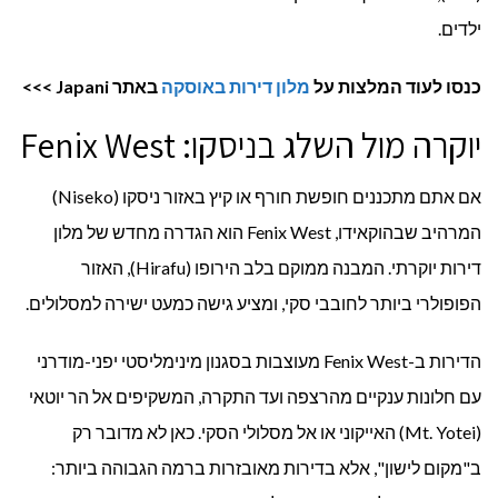
ילדים.
כנסו לעוד המלצות על
מלון דירות באוסקה
באתר
Japani
>>>
יוקרה מול השלג בניסקו: Fenix West
אם אתם מתכננים חופשת חורף או קיץ באזור ניסקו (Niseko)
המרהיב שבהוקאידו, Fenix West הוא הגדרה מחדש של מלון
דירות יוקרתי. המבנה ממוקם בלב הירופו (Hirafu), האזור
הפופולרי ביותר לחובבי סקי, ומציע גישה כמעט ישירה למסלולים.
הדירות ב-Fenix West מעוצבות בסגנון מינימליסטי יפני-מודרני
עם חלונות ענקיים מהרצפה ועד התקרה, המשקיפים אל הר יוטאי
(Mt. Yotei) האייקוני או אל מסלולי הסקי. כאן לא מדובר רק
ב"מקום לישון", אלא בדירות מאובזרות ברמה הגבוהה ביותר: