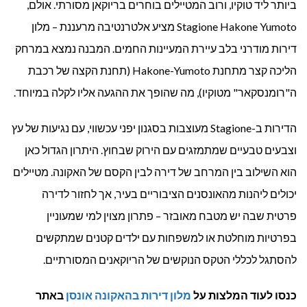
ביותר ליד טוקיו, ורוב המטיילים בוחרים בריוקאן מסורתי. אולם,
Stagione Hakone Yumoto מציע אלטרנטיבה מרעננת – מלון
דירות מודרני בלב עיירת המעיינות החמים. המבנה נמצא במרחק
הליכה קצר מתחנת Hakone-Yumoto (תחנת הקצה של רכבת
ה"רומנסקאר" מטוקיו), מה שהופך את ההגעה אליו לקלה במיוחד.
הדירות ב-Stagione מעוצבות בסגנון יפני עכשווי, עם נגיעות של עץ
וצבעים טבעיים שמתמזגים עם הירוק שבחוץ. היתרון הגדול כאן
הוא השילוב בין המרחב של דירה לבין הקסם של האקונה. מטיילים
יכולים ליהנות מהאונסנים הציבוריים בעיר, אך לחזור לדירה
פרטית שבה יש מטבח מאובזר – פתרון מצוין למי שמעוניין
בפרטיות מוחלטת או למשפחות עם ילדים קטנים שמתקשים
להסתגל לכללי הטקס הנוקשים של הריוקאנים המסורתיים.
כנסו לעוד המלצות על
מלון דירות ב
האקונה אונסן
באתר