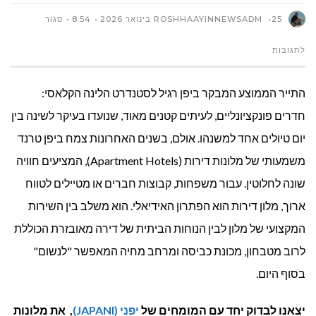
25 בינואר 2026
ROSHHAAYINNEWSADM
8:54
סגור
על
לתגובות
בית
התייר הממוצע המבקר ביפן רגיל לסטנדרט הלינה הקלאסי:
רחוק
חדרים פונקציונליים, לעיתים קטנים מאוד, שנועדו בעיקר לשינה בין
יום טיולים אחד למשנהו. אולם, בשנים האחרונות צמח ביפן טרנד
מהבית:
משמעותי של מלונות דירות (Apartment Hotels), המציעים חוויה
4
שונה לחלוטין. עבור משפחות, קבוצות חברים או מטיילים לטווח
ארוך, מלון דירות הוא הפתרון האידיאלי. הוא משלב בין השירות
מלונות
המקצועי של מלון לבין הנוחות הביתית של דירה מאובזרת הכוללת
דירות
לרוב מטבחון, מכונת כביסה ומרחב מחיה המאפשר "לנשום"
מומלצים
בסוף היום.
לחופשה
יצאנו לבדוק יחד עם המומחים של
יפני (JAPANI)
, את מלונות