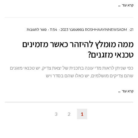
מחברות
קרא עוד ←
הסלולר
בישראל?
על
21 בספטמבר 2023
ROSHHAAYINNEWSADM
11:54
סגור לתגובות
ממה מומלץ
ממה מומלץ להיזהר כאשר מזמינים
להיזהר
טכנאי מזגנים?
כאשר
מזמינים
כפי שניתן לראות מדי עונה בתכנית של יצאת צדיק, יש טכנאי מזגנים
טכנאי
שהם צדיקים מושלמים, יש כאלו שהם בסדר ויש
מזגנים?
קרא עוד ←
3
2
1