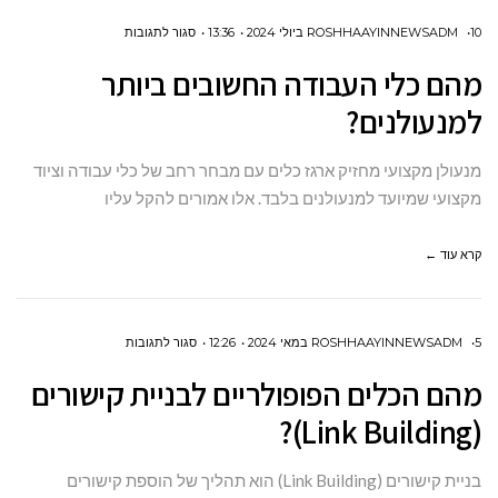
על
10 ביולי 2024
ROSHHAAYINNEWSADM
13:36
סגור לתגובות
מהם
מהם כלי העבודה החשובים ביותר
כלי
למנעולנים?
העבודה
החשובים
מנעולן מקצועי מחזיק ארגז כלים עם מבחר רחב של כלי עבודה וציוד
ביותר
מקצועי שמיועד למנעולנים בלבד. אלו אמורים להקל עליו
למנעולנים?
קרא עוד ←
על
5 במאי 2024
ROSHHAAYINNEWSADM
12:26
סגור לתגובות
מהם
מהם הכלים הפופולריים לבניית קישורים
הכלים
(Link Building)?
הפופולריים
לבניית
בניית קישורים (Link Building) הוא תהליך של הוספת קישורים
קישורים