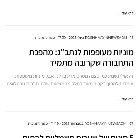
בפינלנד
קרא עוד ←
על
13 ביולי 2025
ROSHHAAYINNEWSADM
17:30
סגור לתגובות
מוניות
מוניות מעופפות לנתב"ג: מהפכת
מעופפות
התחבורה שקרובה מתמיד
לנתב"ג:
מהפכת
זה אולי נשמע כמו סצנה מסרט מדע בדיוני, אבל מוניות מעופפות
התחבורה
עומדות להפוך בקרוב מאוד לחלק מהמציאות שלנו. חברות טכנולוגיה
שקרובה
מתמיד
קרא עוד ←
על
27 בפברואר 2025
ROSHHAAYINNEWSADM
11:49
סגור לתגובות
5
5 סוגים של שערים חשמליים לבתים