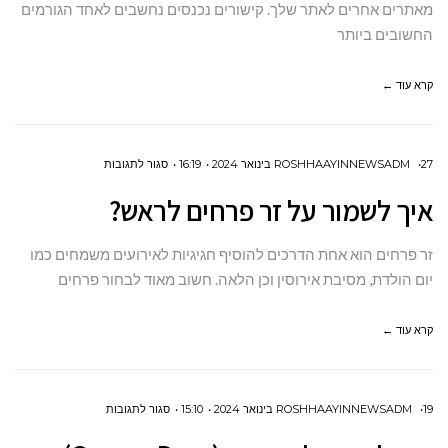
מאתרים אחרים לאתר שלך. קישורים נכנסים נחשבים לאחד הגורמים
(LINK
החשובים ביותר
BUILDING)?
קרא עוד ←
על
27 בינואר 2024
ROSHHAAYINNEWSADM
16:19
סגור לתגובות
איך
איך לשמור על זר פרחים לראש?
לשמור
על
זר פרחים הוא אחת הדרכים להוסיף חגיגיות לאירועים משמחים כמו
זר
יום הולדת, מסיבת אירוסין וכן הלאה. חשוב מאוד לבחור פרחים
פרחים
קרא עוד ←
לראש?
על
19 בינואר 2024
ROSHHAAYINNEWSADM
15:10
סגור לתגובות
איך