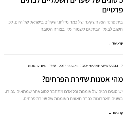
סוגים
פרטיים
של שערים
חשמליים
בית פרטי הוא השקעה של כמה מיליוני שקלים בישראל של היום. לכן
לבתים
חשוב לבעלי הבית גם לשמור עליו בצורה הטובה
פרטיים
קרא עוד ←
על
7 באוגוסט 2024
ROSHHAAYINNEWSADM
17:38
סגור לתגובות
מהי
מהי אמנות שזירת הפרחים?
אמנות
שזירת
יש סוגים רבים של אומנות וכל אדם מתחבר לסוג אחר שמתאים עבורו.
הפרחים?
בשנים האחרונות צברה תאוצה האומנות של שזירת פרחים.
קרא עוד ←